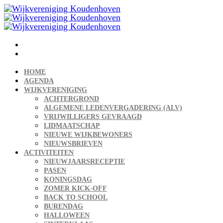
Ga
naar
de
inhoud
HOME
AGENDA
WIJKVERENIGING
ACHTERGROND
ALGEMENE LEDENVERGADERING (ALV)
VRIJWILLIGERS GEVRAAGD
LIDMAATSCHAP
NIEUWE WIJKBEWONERS
NIEUWSBRIEVEN
ACTIVITEITEN
NIEUWJAARSRECEPTIE
PASEN
KONINGSDAG
ZOMER KICK-OFF
BACK TO SCHOOL
BURENDAG
HALLOWEEN